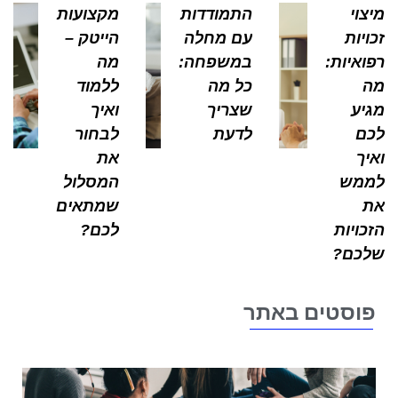
צוי
התמודדות
מקצועות
ויות
עם מחלה
הייטק –
ואיות:
במשפחה:
מה
כל מה
ללמוד
יע
שצריך
ואיך
ם
לדעת
לבחור
יך
את
מש
המסלול
שמתאים
כויות
לכם?
כם?
וסטים באתר