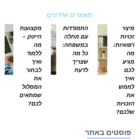
מאמרים אחרונים
צוי
התמודדות
מקצועות
ויות
עם מחלה
הייטק –
ואיות:
במשפחה:
מה
כל מה
ללמוד
יע
שצריך
ואיך
ם
לדעת
לבחור
יך
את
מש
המסלול
שמתאים
כויות
לכם?
כם?
וסטים באתר