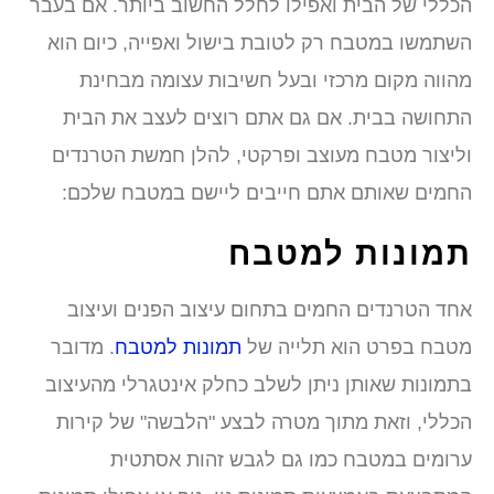
כללי של הבית ואפילו לחלל החשוב ביותר. אם בעבר
שתמשו במטבח רק לטובת בישול ואפייה, כיום הוא
הווה מקום מרכזי ובעל חשיבות עצומה מבחינת
תחושה בבית. אם גם אתם רוצים לעצב את הבית
ליצור מטבח מעוצב ופרקטי, להלן חמשת הטרנדים
חמים שאותם אתם חייבים ליישם במטבח שלכם:
מונות למטבח
חד הטרנדים החמים בתחום עיצוב הפנים ועיצוב
טבח בפרט הוא תלייה של
תמונות למטבח
. מדובר
תמונות שאותן ניתן לשלב כחלק אינטגרלי מהעיצוב
כללי, וזאת מתוך מטרה לבצע "הלבשה" של קירות
רומים במטבח כמו גם לגבש זהות אסתטית