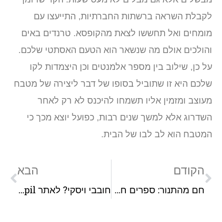
קבלת השראה ברשתות החברתיות, התייעצו עם
ומחים ואל תחששו לצאת מהקופסא. טרנדים באים
הולכים אולם מה שנשאר הוא הטעם האסתטי שלכם.
ל כן, שילוב בין מספר אלמנטים וכן היצמדות לקו
לכם היא זו שתוביל בסופו של דבר ליצירה של מטבח
עוצב ומזמין אליו תשמחו להיכנס לא רק לאחר
שדרוג אלא למשך שנים רבות, כפועל יוצא מכך כי
מטבח הוא לב לבו של הבית.
הקודם
הבא
חם מהתנור: ספרים חדשים שאתם חייבים לקרוא
חובבי ויסקי? לאתר sipil יש מבחר מיוחד בדיוק בשבילכם