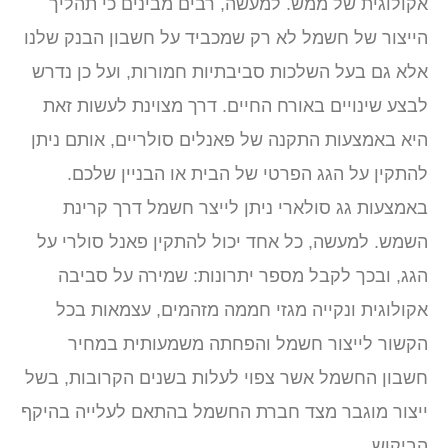
קולוגית של ממש. למעשה, רבים מבינים כי תהליך
ייצור של חשמל לא רק שמכביד על חשבון הבנק שלנו
לא גם בעל השלכות סביבתיות חמורות, ועל כן נדרש
בצע שינויים באורח החיים. דרך מצוינת לעשות זאת
יא באמצעות התקנה של פאנלים סולריים, אותם ניתן
התקין על הגג הפרטי של הבית או הבניין שלכם.
אמצעות גג סולארי ניתן לייצר חשמל דרך קרינת
שמש. למעשה, כל אחד יכול להתקין פאנל סולרי על
גג, ובכך לקבל מספר יתרונות: שמירה על סביבה
קולוגית ונקייה מגזי חממה מזהמים, עצמאות בכל
קשור לייצור חשמל והפחתה משמעותית במחיר
שבון החשמל אשר צפוי לעלות בשנים הקרובות, בשל
יצור מוגבר מצד חברת החשמל בהתאם לעלייה בהיקף
ביקוש.