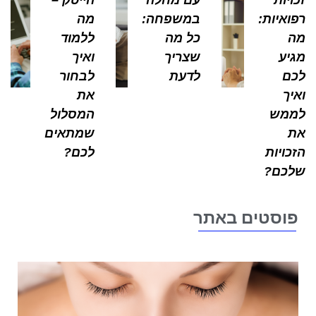
ואיות:
במשפחה:
מה
כל מה
ללמוד
יע
שצריך
ואיך
ם
לדעת
לבחור
יך
את
מש
המסלול
שמתאים
כויות
לכם?
כם?
וסטים באתר