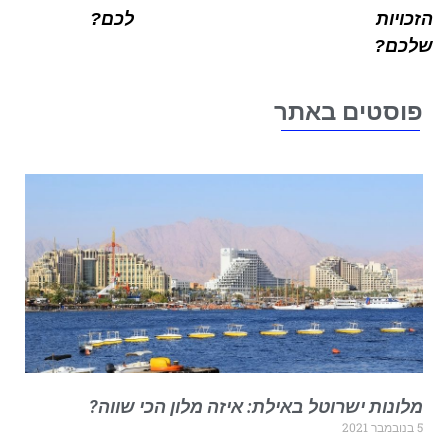
כויות
לכם?
כם?
וסטים באתר
לונות ישרוטל באילת: איזה מלון הכי שווה?
בר 2021