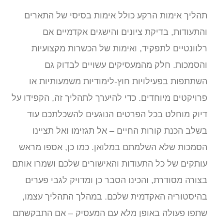
הליך אימות הרקע כולל אימות בסיסי של התארים
התעודות, בדיקת ציונים והישגים אקדמיים אם
לוונטיים לתפקיד, ואימות של הכשרות מקצועיות
הסמכות. חלק מהמעסיקים עשויים לבדוק גם
שתתפות בפעילויות חוץ-לימודיות משמעותיות או
רויקטים מיוחדים. כדי להיערך לתהליך זה, הקפידו על
יוק מוחלט בכל הפרטים הנוגעים להשכלתכם עוד
שלב הכנת קורות החיים – אל תגזימו ואל תציינו
סמכות שלא השלמתם במלואן. כמו כן, אספו מראש
ותקים של כל התעודות והאישורים שלכם ושמרו אותם
צורה מסודרת, והכינו הסבר כן ומדויק לגבי פערים
היסטוריה האקדמית שלכם. במהלך התהליך עצמו,
תפו פעולה באופן מלא עם המעסיק – אם התבקשתם