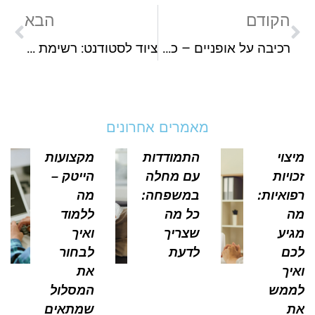
הקודם
הבא
רכיבה על אופניים – כל מה שרציתם לדעת על הפעילות המושלמת
ציוד לסטודנט: רשימת הפריטים החיוניים להצלחה בלימודים
מאמרים אחרונים
צוי
התמודדות
מקצועות
ויות
עם מחלה
הייטק –
ואיות:
במשפחה:
מה
כל מה
ללמוד
יע
שצריך
ואיך
ם
לדעת
לבחור
יך
את
מש
המסלול
שמתאים