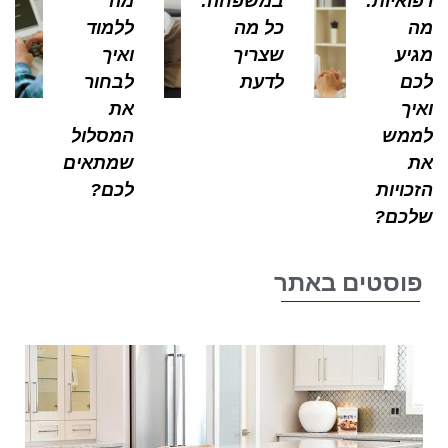
ואיות:
במשפחה:
מה
כל מה
ללמוד
יע
שצריך
ואיך
ם
לדעת
לבחור
יך
את
מש
המסלול
שמתאים
כויות
לכם?
כם?
וסטים באתר