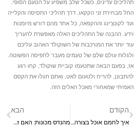
הליכים עדינים, כשכל שלב משפיע על הטעם הסופי.
חל מבחירת זני הקקאו, דרך תהליכי התסיסה והקלייה
עד לקונצ'ינג וההקפאה, כל אחד מהם דורש מיומנות
ידע. ההבנה של התהליכים האלה מאפשרת להעריך
וד יותר את המורכבות של השוקולד האהוב עליכם
לגלות עולם שלם של טעמים מעבר לחפיסה הפשוטה.
ז, בפעם הבאה שתטעמו קוביית שוקולד, קחו רגע
התבונן, להריח ולטעום לאט, ואתם תגלו את הקסם
אמיתי שמאחורי מאכל האלים הזה.
הקודם
הבא
איך לחמם אוכל בצורה מושלמת: המדריך לשמירה על טעם ומרקם
מהנדס מכונות: האם זה המקצוע שמתאים לכם?