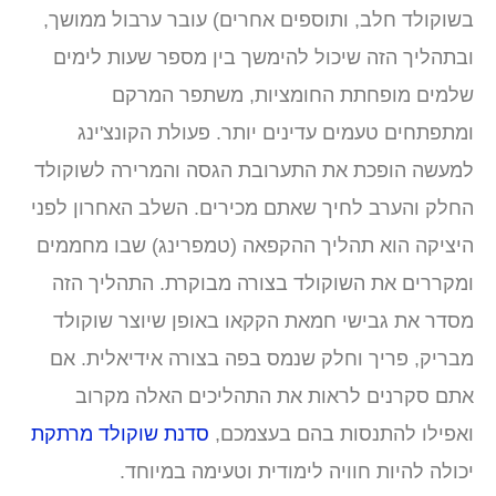
שוקולד חלב, ותוספים אחרים) עובר ערבול ממושך,
בתהליך הזה שיכול להימשך בין מספר שעות לימים
למים מופחתת החומציות, משתפר המרקם
מתפתחים טעמים עדינים יותר. פעולת הקונצ'ינג
מעשה הופכת את התערובת הגסה והמרירה לשוקולד
חלק והערב לחיך שאתם מכירים. השלב האחרון לפני
יציקה הוא תהליך ההקפאה (טמפרינג) שבו מחממים
מקררים את השוקולד בצורה מבוקרת. התהליך הזה
סדר את גבישי חמאת הקקאו באופן שיוצר שוקולד
בריק, פריך וחלק שנמס בפה בצורה אידיאלית. אם
תם סקרנים לראות את התהליכים האלה מקרוב
אפילו להתנסות בהם בעצמכם,
סדנת שוקולד מרתקת
כולה להיות חוויה לימודית וטעימה במיוחד.