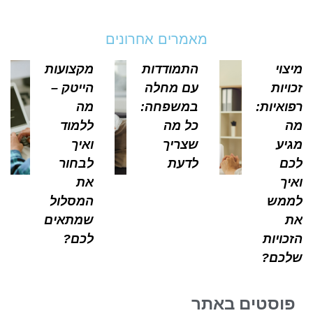
מאמרים אחרונים
צוי
התמודדות
מקצועות
ויות
עם מחלה
הייטק –
ואיות:
במשפחה:
מה
כל מה
ללמוד
יע
שצריך
ואיך
ם
לדעת
לבחור
יך
את
מש
המסלול
שמתאים
כויות
לכם?
כם?
וסטים באתר