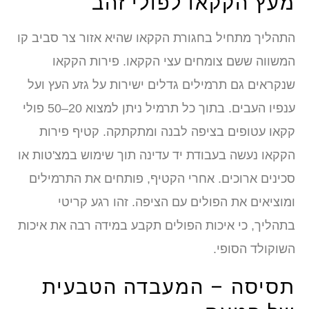
עץ הקקאו לפולי זהב
תהליך מתחיל בחגורת הקקאו שהיא אזור צר סביב קו
משווה ששם צומחים עצי הקקאו. פירות הקקאו
נקראים גם תרמילים גדלים ישירות על גזע העץ ועל
ענפיו העבים. בתוך כל תרמיל ניתן למצוא 20–50 פולי
קאו עטופים בציפה לבנה ומתקתקה. קטיף פירות
קקאו נעשה בעבודת יד עדינה תוך שימוש במצ'טות או
כינים ארוכים. אחרי הקטיף, פותחים את התרמילים
מוציאים את הפולים עם הציפה. זהו רגע קריטי
תהליך, כי איכות הפולים תקבע במידה רבה את איכות
שוקולד הסופי.
סיסה – המעבדה הטבעית